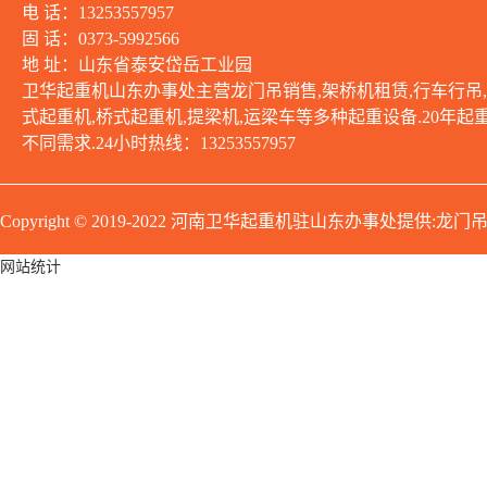
电 话：13253557957
固 话：0373-5992566
地 址：山东省泰安岱岳工业园
卫华起重机山东办事处主营龙门吊销售,架桥机租赁,行车行吊,
式起重机,桥式起重机,提梁机,运梁车等多种起重设备.20年
不同需求.24小时热线：13253557957
Copyright © 2019-2022 河南卫华起重机驻山东办
网站统计