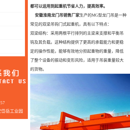
都可以运用到起重机节省人力，提高效率。
安徽淮南龙门吊销售厂家
生产的MG型龙门吊是一种
常见的双梁吊钩门式起重机，具有以下特点：
双梁结构：采用两根平行排列的主梁来支撑和平衡吊
钩及其负载。这种结构提供了更高的承载能力和更稳
定的操作性能，能够有效地分担起重物的重量，降低
了整个设备的振动和变形风险，适用于吊装重量较大
的货物。
57
安岱岳工业园